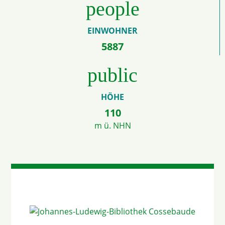
people
EINWOHNER
5887
public
HÖHE
110
m ü. NHN