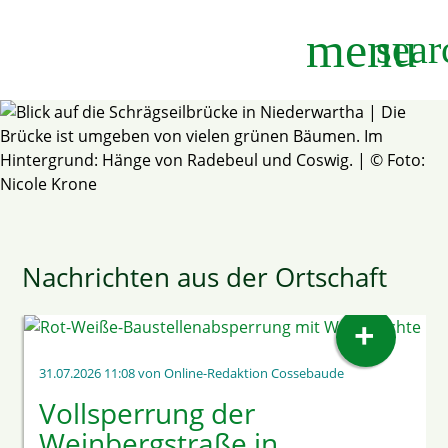
menu
sear
Suchbegriffe
SUCHEN
Nachrichten aus der Ortschaft
VERKEHRSRECHTLICHE ANORDNUNG DES STRASSEN- U
ND TIEFBAUAMTES
+
31.07.2026 11:08
von Online-Redaktion Cossebaude
Vollsperrung der
Weinbergstraße in