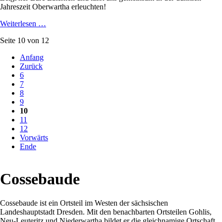
Jahreszeit Oberwartha erleuchten!
Weiterlesen …
Seite 10 von 12
Anfang
Zurück
6
7
8
9
10
11
12
Vorwärts
Ende
Cossebaude
Cossebaude ist ein Ortsteil im Westen der sächsischen
Landeshauptstadt Dresden. Mit den benachbarten Ortsteilen Gohlis,
Neu-Leuteritz und Niederwartha bildet er die gleichnamige Ortschaft.