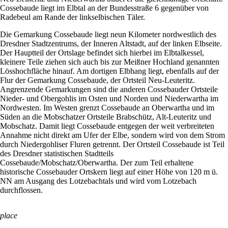
Cossebaude liegt im Elbtal an der Bundesstraße 6 gegenüber von
Radebeul am Rande der linkselbischen Täler.
Die Gemarkung Cossebaude liegt neun Kilometer nordwestlich des
Dresdner Stadtzentrums, der Inneren Altstadt, auf der linken Elbseite.
Der Hauptteil der Ortslage befindet sich hierbei im Elbtalkessel,
kleinere Teile ziehen sich auch bis zur Meißner Hochland genannten
Lösshochfläche hinauf. Am dortigen Elbhang liegt, ebenfalls auf der
Flur der Gemarkung Cossebaude, der Ortsteil Neu-Leuteritz.
Angrenzende Gemarkungen sind die anderen Cossebauder Ortsteile
Nieder- und Obergohlis im Osten und Norden und Niederwartha im
Nordwesten. Im Westen grenzt Cossebaude an Oberwartha und im
Süden an die Mobschatzer Ortsteile Brabschütz, Alt-Leuteritz und
Mobschatz. Damit liegt Cossebaude entgegen der weit verbreiteten
Annahme nicht direkt am Ufer der Elbe, sondern wird von dem Strom
durch Niedergohliser Fluren getrennt. Der Ortsteil Cossebaude ist Teil
des Dresdner statistischen Stadtteils
Cossebaude/Mobschatz/Oberwartha. Der zum Teil erhaltene
historische Cossebauder Ortskern liegt auf einer Höhe von 120 m ü.
NN am Ausgang des Lotzebachtals und wird vom Lotzebach
durchflossen.
place