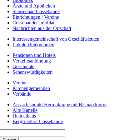
Bibliothek
Ärzte und Apotheken
Stauseebad Cossebaude
Einrichtungen / Vereine
Cossebauder Infoblatt
Nachrichten aus der Ortschaft
Interessengemeinschaft von Geschäftsleuten
Lokale Unternehmen
Pensionen und Hotels
Verkehrsanbindung
Geschichte
Sehenswürdigkeiten
Vereine
Kirchengemeinden
Verbände
Aussichtspunkt Herrenkuppe mit Bismarckturm
Alte Kapelle
Heimathaus
Bergfriedhof Cossebaude
Suchbegriffe