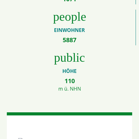
people
EINWOHNER
5887
public
HÖHE
110
m ü. NHN