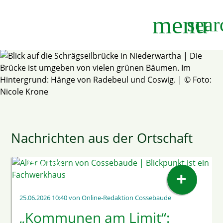
menu
sear
Suchbegriffe
SUCHEN
Nachrichten aus der Ortschaft
MELDUNG DER LANDESHAUPTSTADT DRESDEN VOM
22.06.2026
+
25.06.2026 10:40
von Online-Redaktion Cossebaude
„Kommunen am Limit“: