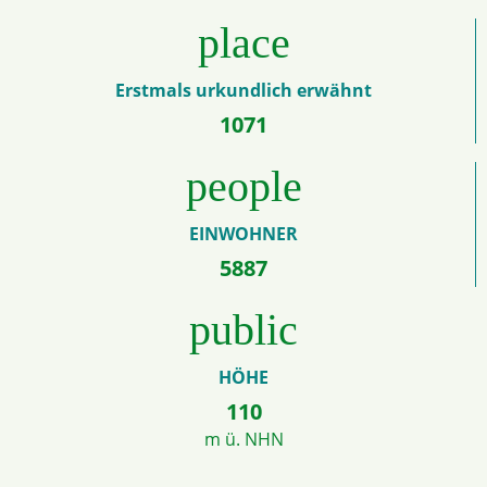
place
Erstmals urkundlich erwähnt
1071
people
EINWOHNER
5887
public
HÖHE
110
m ü. NHN