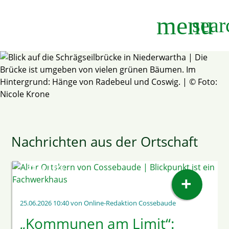
menu
sear
Suchbegriffe
SUCHEN
Nachrichten aus der Ortschaft
MELDUNG DER LANDESHAUPTSTADT DRESDEN VOM
22.06.2026
+
25.06.2026 10:40
von Online-Redaktion Cossebaude
„Kommunen am Limit“: