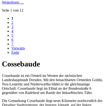
Weiterlesen …
Seite 1 von 12
1
2
3
4
5
6
7
Vorwärts
Ende
Cossebaude
Cossebaude ist ein Ortsteil im Westen der sächsischen
Landeshauptstadt Dresden. Mit den benachbarten Ortsteilen Gohlis,
Neu-Leuteritz und Niederwartha bildet er die gleichnamige
Ortschaft. Cossebaude liegt im Elbtal an der Bundesstraße 6
gegenüber von Radebeul am Rande der linkselbischen Täler.
Die Gemarkung Cossebaude liegt neun Kilometer nordwestlich des
Dresdner Stadtzentrums, der Inneren Altstadt, auf der linken