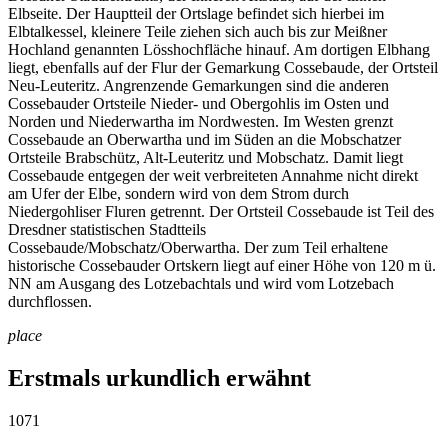
Elbseite. Der Hauptteil der Ortslage befindet sich hierbei im
Elbtalkessel, kleinere Teile ziehen sich auch bis zur Meißner
Hochland genannten Lösshochfläche hinauf. Am dortigen Elbhang
liegt, ebenfalls auf der Flur der Gemarkung Cossebaude, der Ortsteil
Neu-Leuteritz. Angrenzende Gemarkungen sind die anderen
Cossebauder Ortsteile Nieder- und Obergohlis im Osten und
Norden und Niederwartha im Nordwesten. Im Westen grenzt
Cossebaude an Oberwartha und im Süden an die Mobschatzer
Ortsteile Brabschütz, Alt-Leuteritz und Mobschatz. Damit liegt
Cossebaude entgegen der weit verbreiteten Annahme nicht direkt
am Ufer der Elbe, sondern wird von dem Strom durch
Niedergohliser Fluren getrennt. Der Ortsteil Cossebaude ist Teil des
Dresdner statistischen Stadtteils
Cossebaude/Mobschatz/Oberwartha. Der zum Teil erhaltene
historische Cossebauder Ortskern liegt auf einer Höhe von 120 m ü.
NN am Ausgang des Lotzebachtals und wird vom Lotzebach
durchflossen.
place
Erstmals urkundlich erwähnt
1071