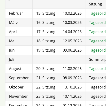
Sitzung
Februar
15. Sitzung
10.02.2026
Tagesor
März
16. Sitzung
10.03.2026
Tagesor
April
17. Sitzung
14.04.2026
Tagesor
Mai
18. Sitzung
12.05.2026
Tagesor
Juni
19. Sitzung
09.06.2026
Tagesor
Juli
Sommerp
August
20. Sitzung
11.08.2026
Tagesor
September
21. Sitzung
08.09.2026
Tagesor
Oktober
22. Sitzung
13.10.2026
Tagesor
November
23. Sitzung
10.11.2026
Tagesor
Dezember
24. Sitzung
01.12.2026
Tagesor