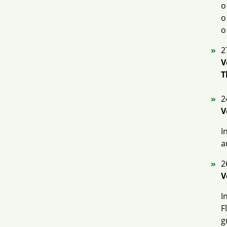
o
o
o
2
V
T
2
V
I
a
2
V
I
F
g