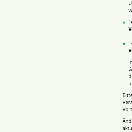
U
v
1
V
1
V
I
G
d
u
Bitt
Vera
Vort
Änd
aktu