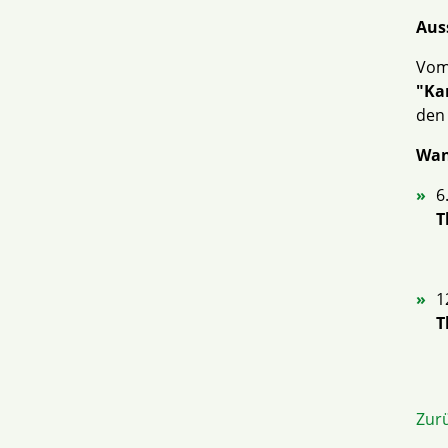
Aus
Vom 
"Kar
den 
Wan
6
T
1
T
Zur