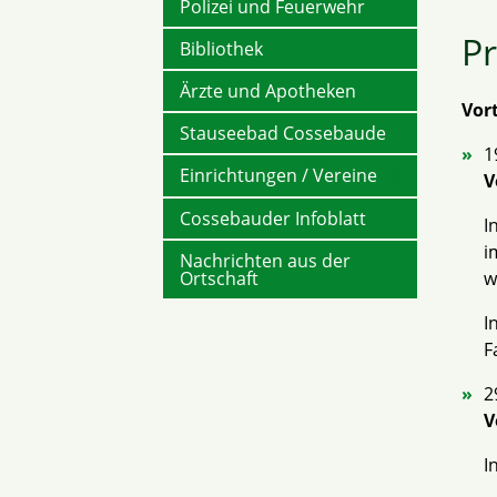
Polizei und Feuerwehr
P
Bibliothek
Ärzte und Apotheken
Vor
Stauseebad Cossebaude
1
Einrichtungen / Vereine
V
Cossebauder Infoblatt
I
i
Nachrichten aus der
w
Ortschaft
I
F
2
V
I