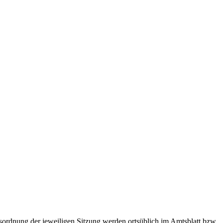
gesordnung der jeweiligen Sitzung werden ortsüblich im Amtsblatt bzw.