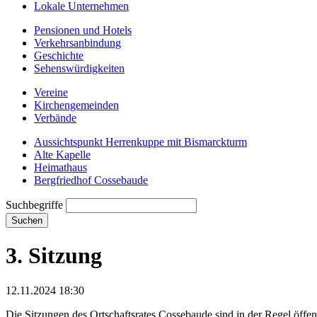
Lokale Unternehmen
Pensionen und Hotels
Verkehrsanbindung
Geschichte
Sehenswürdigkeiten
Vereine
Kirchengemeinden
Verbände
Aussichtspunkt Herrenkuppe mit Bismarckturm
Alte Kapelle
Heimathaus
Bergfriedhof Cossebaude
Suchbegriffe
Suchen
3. Sitzung
12.11.2024 18:30
Die Sitzungen des Ortschaftsrates Cossebaude sind in der Regel öffen