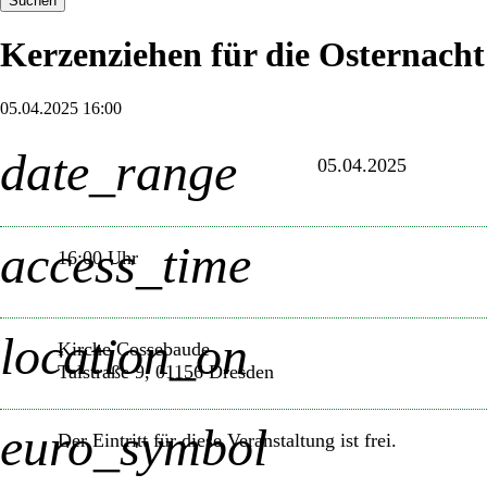
Suchen
Kerzenziehen für die Osternacht
05.04.2025 16:00
date_range
05.04.2025
access_time
16:00 Uhr
location_on
Kirche Cossebaude
Talstraße 9, 01156 Dresden
euro_symbol
Der Eintritt für diese Veranstaltung ist frei.