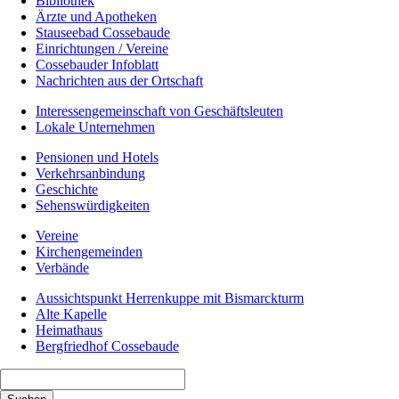
Bibliothek
Ärzte und Apotheken
Stauseebad Cossebaude
Einrichtungen / Vereine
Cossebauder Infoblatt
Nachrichten aus der Ortschaft
Interessengemeinschaft von Geschäftsleuten
Lokale Unternehmen
Pensionen und Hotels
Verkehrsanbindung
Geschichte
Sehenswürdigkeiten
Vereine
Kirchengemeinden
Verbände
Aussichtspunkt Herrenkuppe mit Bismarckturm
Alte Kapelle
Heimathaus
Bergfriedhof Cossebaude
Suchbegriffe