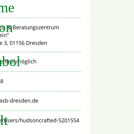
ime
_on
s- & Beratungszentrum
ein”
e 3, 01156 Dresden
bol
enfrei möglich
28
asb-dresden.de
lt
e/users/hudsoncrafted-5201554